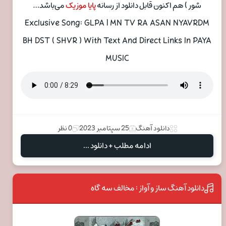
شور ) هم اکنون قابل دانلود از رسانه
پایا موزیک
می‌باشد…
Exclusive Song: GLPA | MN TV RA ASAN NYAVRDM
BH DST ( SHVR ) With Text And Direct Links In PAYA
MUSIC
دانلود آهنگ
25 سپتامبر 2023
0 نظر
ادامه مطلب + دانلود ...
دانلود آهنگ ساز و آواز : مخالف سه گاه