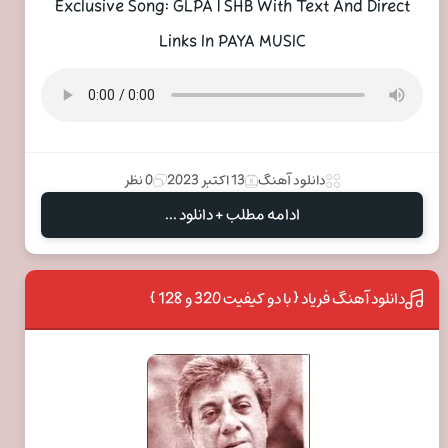
Exclusive Song: GLPA | SHB With Text And Direct
Links In PAYA MUSIC
دانلود آهنگ
13 اکتبر 2023
0 نظر
ادامه مطلب + دانلود ...
دانلود آهنگ فریاد { با دو کیفیت 320 و 128 }