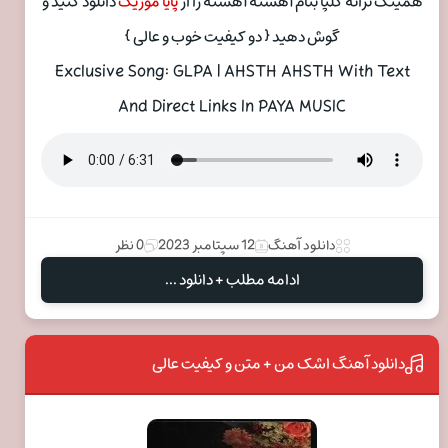
همینک ترانه گلپا بنام آهسته آهسته را از
پایا موزیک
دانلود کنید و
گوش دهید { دو کیفیت خوب و عالی }
Exclusive Song: GLPA | AHSTH AHSTH With Text
And Direct Links In PAYA MUSIC
دانلود آهنگ
12 سپتامبر 2023
0 نظر
ادامه مطلب + دانلود ...
دانلود آهنگ اشک من + متن و کیفیت عالی