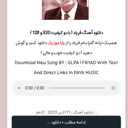
دانلود آهنگ فریاد { با دو کیفیت 320 و 128 }
همینک ترانه گلپا بنام فریاد را از
پایا موزیک
دانلود کنید و گوش
دهید { دو کیفیت خوب و عالی }
Download New Song BY : GLPA | FRYAD With Text
And Direct Links In PAYA MUSIC
دانلود آهنگ
11 اکتبر 2023
0 نظر
ادامه مطلب + دانلود ...