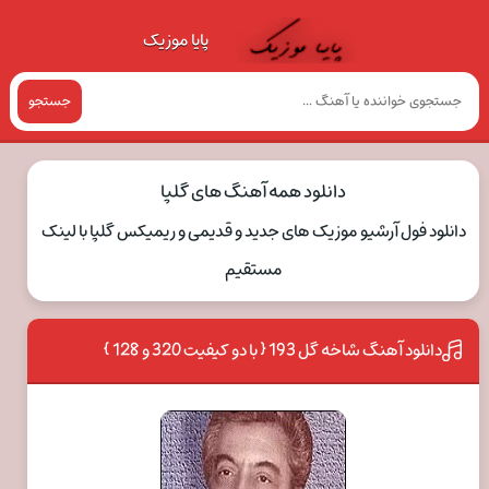
پایا موزیک
جستجو
دانلود همه آهنگ های گلپا
دانلود فول آرشیو موزیک های جدید و قدیمی و ریمیکس گلپا با لینک
مستقیم
دانلود آهنگ شاخه گل 193 { با دو کیفیت 320 و 128 }