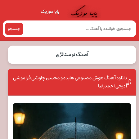
پایا موزیک
جستجو
آهنگ نوستالژی
دانلود آهنگ هوش مصنوعی هایده و محسن چاوشی فراموشی
| دیجی احمدرضا