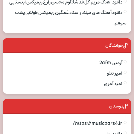
دانلود اهنگ مریم گل قد شلالوم محسن زارع ریمیکس اینستایی
دانلود آهنگ های میلاد راستاد غمگین ریمیکس طولانی پشت
سرهم
خوانندگان
آرمین 2afm
امیر تتلو
امید آمری
دوستان
https://musicpars4.ir/