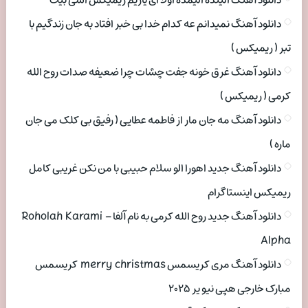
دانلود آهنگ الینده الیمده اولا ای یاریم ریمیکس اسی بیت
دانلود آهنگ نمیدانم عه کدام خدا بی خبر افتاد به جان زندگیم با
تبر ( ریمیکس )
دانلود آهنگ غرق خونه جفت چشات چرا ضعیفه صدات روح الله
کرمی ( ریمیکس )
دانلود آهنگ مه جان مار از فاطمه عطایی ( رفیق بی کلک می جان
ماره )
دانلود آهنگ جدید اهورا الو سلام حبیبی با من نکن غریبی کامل
ریمیکس اینستاگرام
دانلود آهنگ جدید روح الله کرمی به نام آلفا Roholah Karami –
Alpha
دانلود آهنگ مری کریسمس merry christmas کریسمس
مبارک خارجی هپی نیو یر ۲۰۲۵