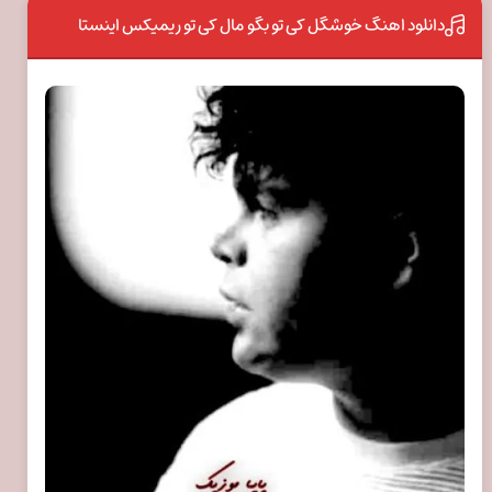
دانلود اهنگ خوشگل کی تو بگو مال کی تو ریمیکس اینستا