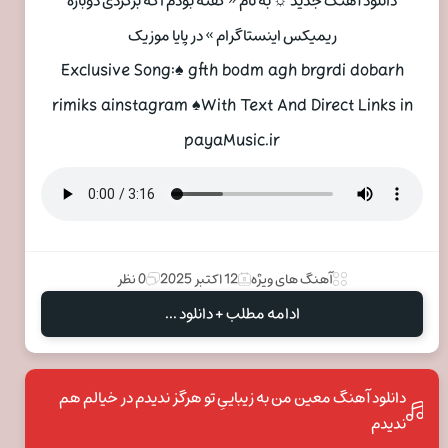
دانلود آهنگ جدید ☼ به نام « گفته بودم اگه برگردی دوباره
ریمیکس اینستاگرام » در پایا موزیک
Exclusive Song:♠ gfth bodm agh brgrdi dobarh
rimiks ainstagram ♠With Text And Direct Links in
payaMusic.ir
آهنگ های ویژه
12 اکتبر 2025
0 نظر
ادامه مطلب + دانلود ...
دانلود آهنگ معین من به زیباییِ تو هرگز ندیدم در خیالم هم
ندیدم