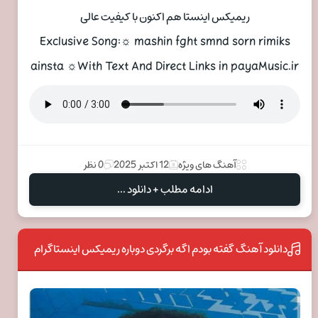
ریمیکس اینستا هم اکنون با کیفیت عالی
Exclusive Song:☼ mashin fght smnd sorn rimiks
ainsta ☼With Text And Direct Links in payaMusic.ir
آهنگ های ویژه
12 اکتبر 2025
0 نظر
ادامه مطلب + دانلود ...
دانلود آهنگ گفته بودم اگه برگردی دوباره ریمیکس اینستاگرام