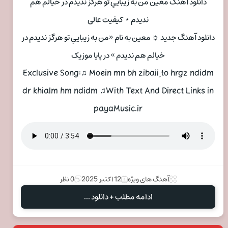
دانلود آهنگ معین من به زیباییِ تو هرگز ندیدم در خیالم هم
ندیدم ⋆ کیفیت عالی
دانلود آهنگ جدید ☼ معین به نام «من به زیباییِ تو هرگز ندیدم در
خیالم هم ندیدم » در پایا موزیک
Exclusive Song:♫ Moein mn bh zibaiiِ to hrgz ndidm
dr khialm hm ndidm ♫With Text And Direct Links in
payaMusic.ir
آهنگ های ویژه
12 اکتبر 2025
0 نظر
ادامه مطلب + دانلود ...