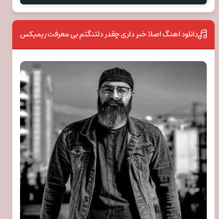
دانلود اهنگ اصلا خبر داری چقدر دلتنگتم بی معرفت ریمیکس