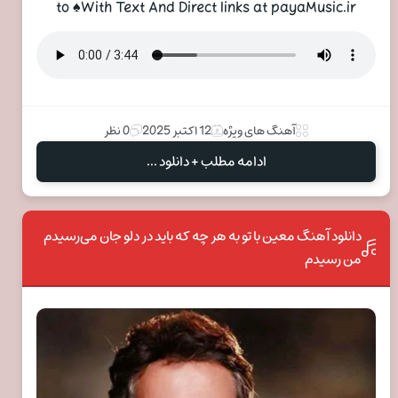
to ♠With Text And Direct links at payaMusic.ir
آهنگ های ویژه
12 اکتبر 2025
0 نظر
ادامه مطلب + دانلود ...
دانلود آهنگ معین با تو به هر چه که باید در دلو جان می‌رسیدم
من رسیدم