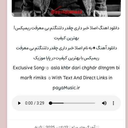
دانلود اهنگ اصلا خبر داری چقدر دلتنگتم بی معرفت ریمیکس |
بهترین کیفیت
دانلود آهنگ ♠ به نام اصلا خبر داری چقدر دلتنگتم بی معرفت
ریمیکس با بهترین کیفیت در پایا موزیک
Exclusive Song:☼ asla khbr dari chghdr dltngtm bi
marft rimiks ☼With Text And Direct Links in
payaMusic.ir
آهنگ های ویژه
12 اکتبر 2025
0 نظر