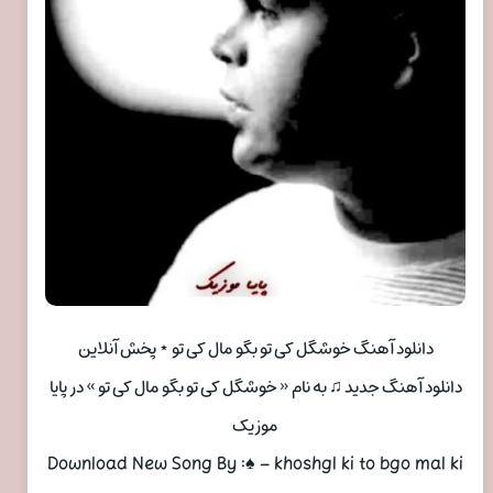
دانلود آهنگ خوشگل کی تو بگو مال کی تو ⋆ پخش آنلاین
دانلود آهنگ جدید ♫ به نام « خوشگل کی تو بگو مال کی تو » در پایا
موزیک
Download New Song By :♠ – khoshgl ki to bgo mal ki