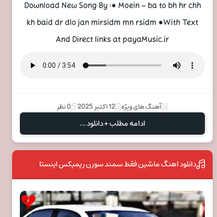
Download New Song By :● Moein – ba to bh hr chh
kh baid dr dlo jan mi‌rsidm mn rsidm ●With Text
And Direct links at payaMusic.ir
آهنگ های ویژه
12 اکتبر 2025
0 نظر
ادامه مطلب + دانلود ...
دانلود اهنگ ماشین فقط سمند سورن ریمیکس اینستا