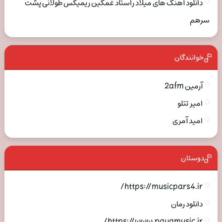
دانلود آهنگ های میلاد راستاد غمگین ریمیکس طولانی پشت
سرهم
خوانندگان
آرمین 2afm
امیر تتلو
امید آمری
دوستان
https://musicpars4.ir/
دانلود رمان
https://www.payamusic.ir/