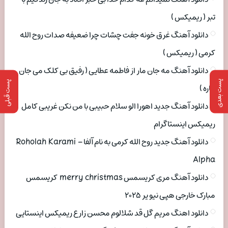
تبر ( ریمیکس )
دانلود آهنگ غرق خونه جفت چشات چرا ضعیفه صدات روح الله
کرمی ( ریمیکس )
دانلود آهنگ مه جان مار از فاطمه عطایی ( رفیق بی کلک می جان
پست بعدی
پست قبلی
ماره )
دانلود آهنگ جدید اهورا الو سلام حبیبی با من نکن غریبی کامل
ریمیکس اینستاگرام
دانلود آهنگ جدید روح الله کرمی به نام آلفا Roholah Karami –
Alpha
دانلود آهنگ مری کریسمس merry christmas کریسمس
مبارک خارجی هپی نیو یر ۲۰۲۵
دانلود اهنگ مریم گل قد شلالوم محسن زارع ریمیکس اینستایی