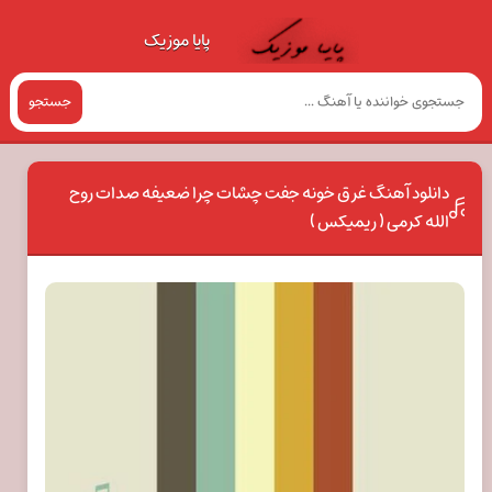
پایا موزیک
جستجو
دانلود آهنگ غرق خونه جفت چشات چرا ضعیفه صدات روح
الله کرمی ( ریمیکس )