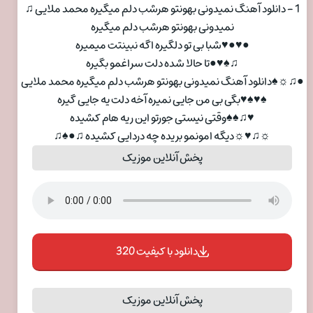
1 - دانلود آهنگ نمیدونی بهونتو هرشب دلم میگیره محمد ملایی ♫
ﻧﻤﻴﺪوﻧﻰ ﺑﻬﻮﻧﺘﻮ ﻫﺮﺷﺐ دﻟﻢ ﻣﻴﮕﻴﺮه
●♥●♥ﺷﺒﺎ ﺑﻰ ﺗﻮ دﻟﮕﻴﺮه اﮔﻪ ﻧﺒﻴﻨﺘﺖ ﻣﻴﻤﻴﺮه
♫♠♥●ﺗﺎ ﺣﺎﻟﺎ ﺷﺪه دﻟﺖ ﺳﺮاﻏﻤﻮ ﺑﮕﻴﺮه
●♫☼♠دانلود آهنگ نمیدونی بهونتو هرشب دلم میگیره محمد ملایی
♠♥♠♥ﺑﮕﻰ ﺑﻰ ﻣﻦ ﺟﺎﻳﻰ ﻧﻤﻴﺮه آﺧﻪ دﻟﺖ ﻳﻪ ﺟﺎﻳﻰ ﮔﻴﺮه
♥♫♠♠وﻗﺘﻰ ﻧﻴﺴﺘﻰ ﺟﻮرﺗﻮ اﻳﻦ رﻳﻪ ﻫﺎم ﻛﺸﻴﺪه
☼♫♥☼دﻳﮕﻪ اﻣﻮﻧﻤﻮ ﺑﺮﻳﺪه ﭼﻪ درداﻳﻰ ﻛﺸﻴﺪه ♫●♠♫
پخش آنلاین موزیک
دانلود با کیفیت 320
پخش آنلاین موزیک