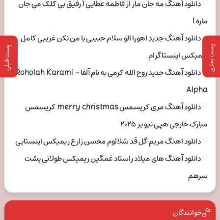
دانلود آهنگ مه جان مار از فاطمه عطایی ( رفیق بی کلک می جان
ماره )
دانلود آهنگ جدید اهورا الو سلام حبیبی با من نکن غریبی کامل
پست بعدی
پست قبلی
ریمیکس اینستاگرام
دانلود آهنگ جدید روح الله کرمی به نام آلفا Roholah Karami –
Alpha
دانلود آهنگ مری کریسمس merry christmas کریسمس
مبارک خارجی هپی نیو یر ۲۰۲۵
دانلود اهنگ مریم گل قد شلالوم محسن زارع ریمیکس اینستایی
دانلود آهنگ های میلاد راستاد غمگین ریمیکس طولانی پشت
سرهم
خوانندگان