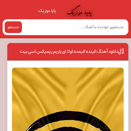
پایا موزیک
جستجو
دانلود آهنگ الینده الیمده اولا ای یاریم ریمیکس اسی بیت