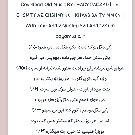
Download Old Music BY : HADY PAKZAD | TV
GHSMTY AZ CHSHMY ، KH KHVAB BA TV MMKNH
With Text And 2 Quality 320 And 128 On
payamusic.ir
یکی مثل تو که میره ، یکی مثل من می میره 🎼ツ
یکی شکل خدا ، هر چی داده ، یهو پس می گیره
هوا روشن میشه ولی چرا دلت هنوز شبه (ترانه از سایت ) 🎼ツ
و زندگیت توی گلوت ، هر روز نزدیکتر به لب ِ
بدت میاد از باورت ، هوای مرگ توی سرت 🎼ツ
می خوای تموم بشی مثل آرزوهای پرپرت
یکی مثل تو نمیاد گرم کنه این تن سردو 🎼ツ
اما من هر روز زنده تر که بیشتر حس کنم دردو
تو پارۀ قلبمی که خون ازت میگذره 🎼ツ