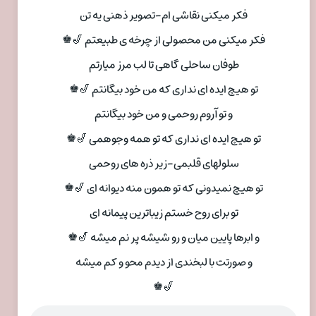
فکر میکنی نقاشی ام-تصویر ذهنی یه تن
فکر میکنی من محصولی از چرخه ی طبیعتم 🎷♚
طوفان ساحلی گاهی تا لب مرز میارتم
تو هیچ ایده ای نداری که من خود بیگانتم 🎷♚
و تو آروم روحمی و من خود بیگانتم
تو هیچ ایده ای نداری که تو همه وجوهمی 🎷♚
سلولهای قلبمی-زیر ذره های روحمی
تو هیچ نمیدونی که تو همون منه دیوانه ای 🎷♚
تو برای روح خستم زیباترین پیمانه ای
و ابرها پایین میان و رو شیشه پر نم میشه 🎷♚
و صورتت با لبخندی از دیدم محو و کم میشه
🎷♚