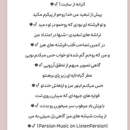
(ترانه از سایت ) 🎷♚
پیش از تبعید من خدا روحو از پیکرم مکید
و تو فرشته ای بودی که روحمو در تو دمید 🎷♚
تراشه های تبعیدی-شبها در امتداد مرز
در کمین تصاحب قلب فرشته های هرز 🎷♚
و من که روحم گم شده تو خواب حس میکنم بویی
گاهی تصویر مبهم از تحقق آرزویی 🎷♚
عطر گیاه تازه ای زیر پای برهنتو
حس میکنم اینور مرز و ارتعاش خندتو 🎷♚
فواره های جیوه ای که میبارن روی تنت
با وزش باد مرطوب سر میخورن رو بدنت 🎷♚
از پشت شیشه های مرز گاهی زل میزنی به من
[Persian Music on ListenPersian] 🎷♚