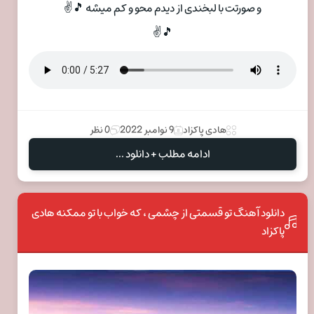
و صورتت با لبخندی از دیدم محو و کم میشه 🎵✌
🎵✌
هادی پاکزاد
9 نوامبر 2022
0 نظر
ادامه مطلب + دانلود ...
دانلود آهنگ تو قسمتی از چشمی ، که خواب با تو ممکنه هادی
پاکزاد