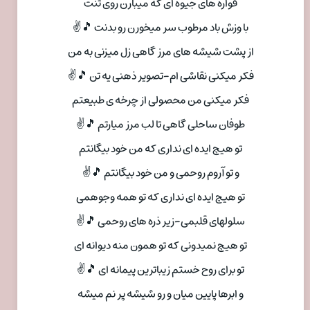
فواره های جیوه ای که میبارن روی تنت
با وزش باد مرطوب سر میخورن رو بدنت 🎵✌
از پشت شیشه های مرز گاهی زل میزنی به من
فکر میکنی نقاشی ام-تصویر ذهنی یه تن 🎵✌
فکر میکنی من محصولی از چرخه ی طبیعتم
طوفان ساحلی گاهی تا لب مرز میارتم 🎵✌
تو هیچ ایده ای نداری که من خود بیگانتم
و تو آروم روحمی و من خود بیگانتم 🎵✌
تو هیچ ایده ای نداری که تو همه وجوهمی
سلولهای قلبمی-زیر ذره های روحمی 🎵✌
تو هیچ نمیدونی که تو همون منه دیوانه ای
تو برای روح خستم زیباترین پیمانه ای 🎵✌
و ابرها پایین میان و رو شیشه پر نم میشه