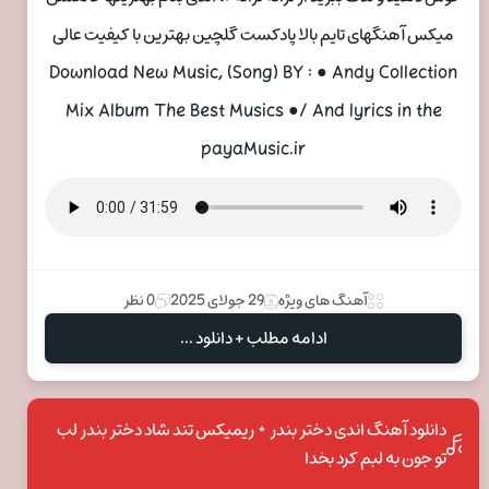
میکس آهنگهای تایم بالا پادکست گلچین بهترین با کیفیت عالی
Download New Music, (Song) BY : ● Andy Collection
Mix Album The Best Musics ●/ And lyrics in the
payaMusic.ir
آهنگ های ویژه
29 جولای 2025
0 نظر
ادامه مطلب + دانلود ...
دانلود آهنگ اندی دختر بندر ⋆ ریمیکس تند شاد دختر بندر لب
تو جون به لبم کرد بخدا