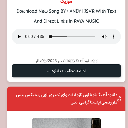
موزیک
Download New Song BY : ANDY | JSVR With Text
And Direct Links In PAYA MUSIC
دانلود آهنگ
14 اکتبر 2023
0 نظر
ادامه مطلب + دانلود ...
دانلود آهنگ تو با اون نازو ادات وای نمیری الهی ریمیکس بیس
دار رقصی اینستاگرامی اندی