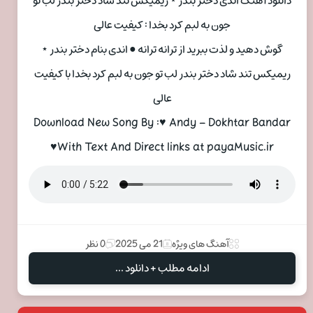
دانلود آهنگ اندی دختر بندر ⋆ ریمیکس تند شاد دختر بندر لب تو
جون به لبم کرد بخدا : کیفیت عالی
گوش دهید و لذت ببرید از ترانه ترانه ● اندی بنام دختر بندر ⋆
ریمیکس تند شاد دختر بندر لب تو جون به لبم کرد بخدا با کیفیت
عالی
Download New Song By :♥ Andy – Dokhtar Bandar
♥With Text And Direct links at payaMusic.ir
آهنگ های ویژه
21 می 2025
0 نظر
ادامه مطلب + دانلود ...