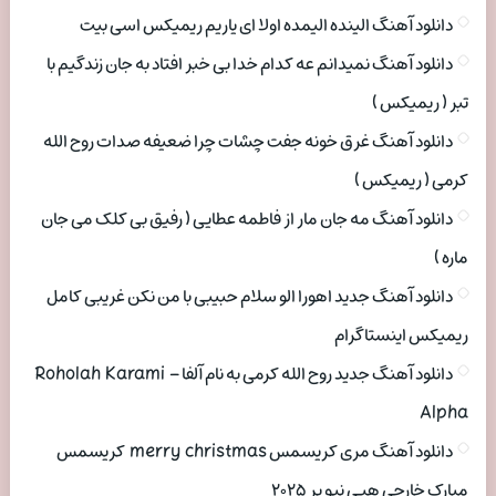
دانلود آهنگ الینده الیمده اولا ای یاریم ریمیکس اسی بیت
دانلود آهنگ نمیدانم عه کدام خدا بی خبر افتاد به جان زندگیم با
تبر ( ریمیکس )
دانلود آهنگ غرق خونه جفت چشات چرا ضعیفه صدات روح الله
کرمی ( ریمیکس )
دانلود آهنگ مه جان مار از فاطمه عطایی ( رفیق بی کلک می جان
ماره )
دانلود آهنگ جدید اهورا الو سلام حبیبی با من نکن غریبی کامل
ریمیکس اینستاگرام
دانلود آهنگ جدید روح الله کرمی به نام آلفا Roholah Karami –
Alpha
دانلود آهنگ مری کریسمس merry christmas کریسمس
مبارک خارجی هپی نیو یر ۲۰۲۵