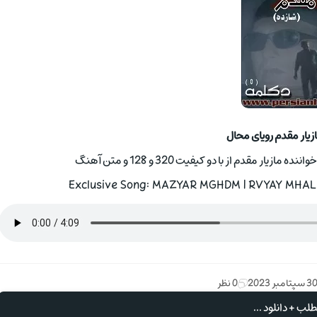
زیار مقدم رویای محال
ر مقدم از با دو کیفیت 320 و 128 و متن آهنگ
Exclusive Song: MAZYAR MGHDM | RVYAY MHAL W
3 سپتامبر 2023
0 نظر
لب + دانلود ...