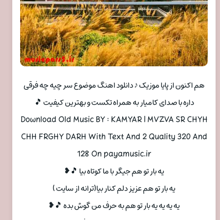
هم اکنون از پایا موزیک ♪ دانلود اهنگ موضوع سر چیه چه فرقی
داره با صدای کامیار به همراه تکست و بهترین کیفیت 🎵
Download Old Music BY : KAMYAR | MVZVA SR CHYH
CHH FRGHY DARH With Text And 2 Quality 320 And
128 On payamusic.ir
یه بار تو هم جیگر با ما کوتاه بیا 🎵❥
یه بار تو هم عزیز دلم کنار بیا(ترانه از سایت )
یه یه یه یه بار تو هم به حرف من گوش بده 🎵❥