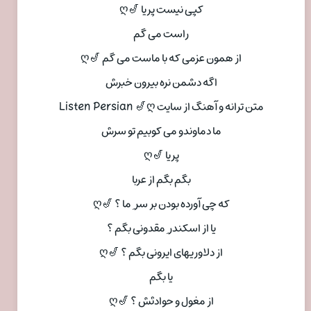
کپی نیست پریا 🎷ღ
راست می گم
از همون عزمی که با ماست می گم 🎷ღ
اگه دشمن نره بیرون خبرش
متن ترانه و آهنگ از سایت Listen Persian 🎷ღ
ما دماوندو می کوبیم تو سرش
پریا 🎷ღ
بگم بگم از عربا
که چی آورده بودن بر سر ِ ما ؟ 🎷ღ
یا از اسکندر ِ مقدونی بگم ؟
از دلاوریهای ایرونی بگم ؟ 🎷ღ
یا بگم
از مغول و حوادثش ؟ 🎷ღ