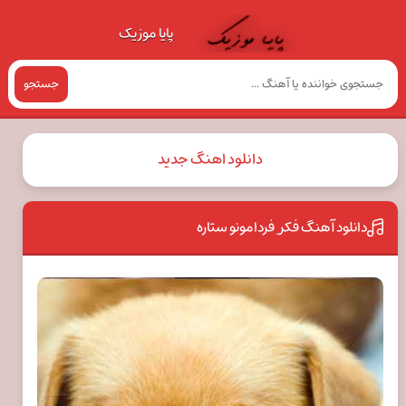
پایا موزیک
جستجو
دانلود اهنگ جدید
دانلود آهنگ فکر ِ فردامونو ستاره