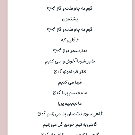
گرم ِ به چاه ِ نفت و گاز 🎷ღ
پشتمون
گرم ِ به چاه ِ نفت و گاز 🎷ღ
غافلیم که
نداره عمر ِ دراز 🎷ღ
شیر ِشو تا آخرش وا می کنیم
فکر ِ فردامونو 🎷ღ
فردا می کنیم
ما عجیبیم پریا 🎷ღ
ما نجیبیم پریا
گاهی سوی دشمنان پل می زنیم 🎷ღ
گاهی به تیم ِ خودی گل می زنیم