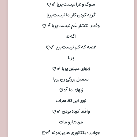
سوگ و عزا نیست پریا 🎷ღ
گریه کردن کار ِ ما نیست پریا
وقت ِ انتشار ِ غم نیست پریا 🎷ღ
اگه نه
غصه که کم نیست پریا 🎷ღ
پریا
زنهای میهن پریا 🎷ღ
سمبل ِ بزرگی زن پریا
زنهای ما 🎷ღ
توی این تظاهرات
واقعا کرده بودن 🎷ღ
مردها رو مات
جواب ِ دیکتاتوری های زمونه 🎷ღ