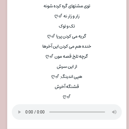
توی مشتهای گره کرده شونه
زار و زار نه 🎷ღ
تک و توک
گریه می کردن پریا 🎷ღ
خنده هم می کردن این آخرها
گرچه تلخ ِ قصه مون 🎷ღ
از این سرش
هپی اندینگ ِ 🎷ღ
قشنگه آخرش
🎷ღ