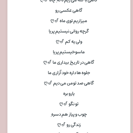
گاهی با کله می ریم تا ته ِ چاه 🎷ღ
گاهی عکسی رو
میزاریم توی ماه 🎷ღ
گرچه روانی نیستیم پریا
ولی یه کم 🎷ღ
ماسوخیستیم پریا
گاهی در تاریخ ِ بیداری ما 🎷ღ
جلوه ها داره خود آزاری ما
گاهی صد تومن می دیم 🎷ღ
یارو بره
تو نگو 🎷ღ
چوب و پیاز هم دسره ِ
زندگی رو 🎷ღ