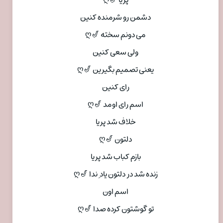
پریا 🎷ღ
دشمن رو شرمنده کنین
می دونم سخته 🎷ღ
ولی سعی کنین
یعنی تصمیم بگیرین 🎷ღ
رای کنین
اسم رای اومد 🎷ღ
خلاف شد پریا
دلتون 🎷ღ
بازم کباب شد پریا
زنده شد در دلتون یاد ِ ندا 🎷ღ
اسم اون
تو گوشتون کرده صدا 🎷ღ