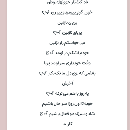
یاد ِ کشتار ِ جوونهای وطن
خون ِ گرم ِ پیرمرد و پیر زن 🎷ღ
پریای نازنین
پریای نازنین 🎷ღ
می خواستم زار نزنین
خودم اشکم در اومد 🎷ღ
وقت ِ خودداری سر اومد پریا
بغضی که توی دل ِ ما تک تک ِ 🎷ღ
آخرش
یه روز با هم می ترکه 🎷ღ
خوبه تا اون روزا سر حال باشیم
شاد و سرزنده و فعال باشیم 🎷ღ
کار ِ ما