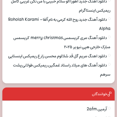
دانلود آهنگ جدید اهورا الو سلام حبیبی با من نکن غریبی کامل
ریمیکس اینستاگرام
دانلود آهنگ جدید روح الله کرمی به نام آلفا Roholah Karami –
Alpha
دانلود آهنگ مری کریسمس merry christmas کریسمس
مبارک خارجی هپی نیو یر ۲۰۲۵
دانلود اهنگ مریم گل قد شلالوم محسن زارع ریمیکس اینستایی
دانلود آهنگ های میلاد راستاد غمگین ریمیکس طولانی پشت
سرهم
خوانندگان
آرمین 2afm