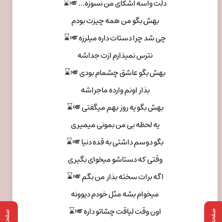
دلت واسه اشکای من نسوزه… 🎺⌛
بهش بگو من همه چیزت بودم
چی شد چرا دستات داره میلرزه 🎺⌛
نترس نمیذارم ازت جداشه
بهش بگو عاشق چشمام بودی 🎺⌛
بذار اونم وارده ماجراشه
بهش بگو یه روز بهم میگفتی 🎺⌛
یه لحظه بی من بمونی میمیری
بگو دوسم داشتی به قده دنیا 🎺⌛
وقتی که دستاشو میخوای بگیری
اگه برات سخته بذار من بگم 🎺⌛
میخوام بشه مثل خودم دیوونه
اون وقت لیاقت چشاتو داره 🎺⌛