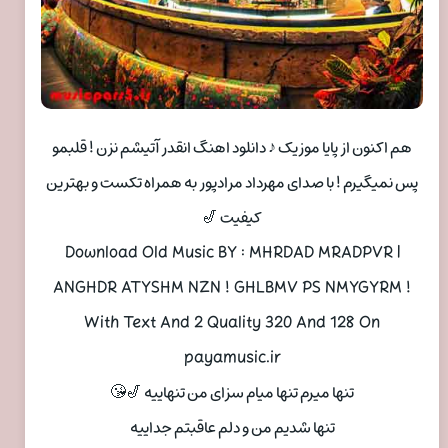
هم اکنون از پایا موزیک ♪ دانلود اهنگ انقدر آتیشم نزن ! قلبمو
پس نمیگیرم ! با صدای مهرداد مرادپور به همراه تکست و بهترین
کیفیت 🎷
Download Old Music BY : MHRDAD MRADPVR |
ANGHDR ATYSHM NZN ! GHLBMV PS NMYGYRM !
With Text And 2 Quality 320 And 128 On
payamusic.ir
تنها میرم تنها میام سزای من تنهاییه 🎷😘
تنها شدیم من و دلم عاقبتم جداییه