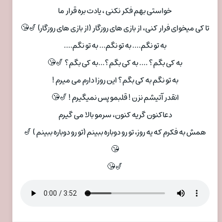
خواستی بهم فکر نکنی ، یادت بره قرار ما
تا کی میخوای فرار کنی، از بازی های روزگار (از بازی های روزگار) 🎷😘
به تو نگم…. به تو نگم… به تو نگم….
به کی بگم؟ …. به کی بگم؟…به کی بگم؟ 🎷😘
به تو نگم به کی بگم؟ این روزا دارم می میرم !
انقدر آتیشم نزن ! قلبمو پس نمیگیرم ! 🎷😘
دعاکنون گریه کنون، سرمو بالا می گیرم
همش به فکرم که یه روز، تو رو دوباره ببینم (تو رو دوباره ببینم ) 🎷
😘
🎷😘