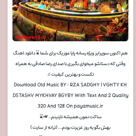
هم اکنون سوپرایز ویژه رسانه پایا موزیک برای شما ⌛ دانلود اهنگ
وقتی که دستاشو میخوای بگیری با صدای رضا صادقی به همراه
تکست و بهترین کیفیت ♫
Download Old Music BY : RZA SADGHY | VGHTY KH
DSTASHV MYKHVAY BGYRY With Text And 2 Quality
320 And 128 On payamusic.ir
ساکت نمون همیشه نازنینم.. 🎺⌛
بهش بگو یه روز عزیزت بودم… (ترانه از سایت )