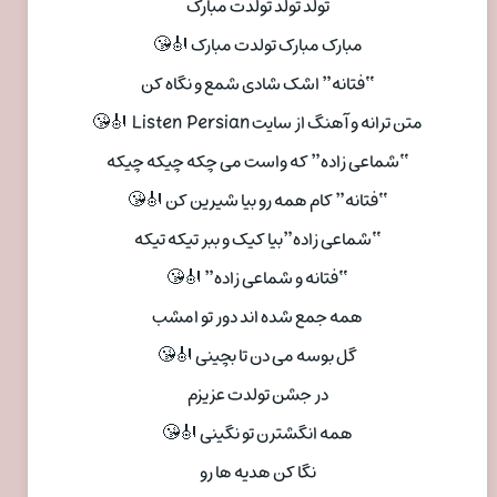
تولد تولد تولدت مبارک
مبارک مبارک تولدت مبارک 🎻😘
“فتانه” اشک شادی شمع و نگاه کن
متن ترانه و آهنگ از سایت Listen Persian 🎻😘
“شماعی زاده” که واست می چکه چیکه چیکه
“فتانه” کام همه رو بیا شیرین کن 🎻😘
“شماعی زاده”بیا کیک و ببر تیکه تیکه
“فتانه و شماعی زاده” 🎻😘
همه جمع شده اند دور تو امشب
گل بوسه می دن تا بچینی 🎻😘
در جشن تولدت عزیزم
همه انگشترن تو نگینی 🎻😘
نگا کن هدیه ها رو