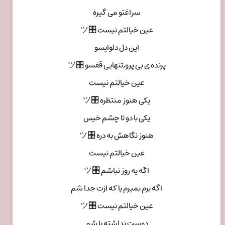
سراغتو می گیره
عین خیالتم نیست 🎛ツ
این دل دلواپسو
پرنده ی بی پرو,تنهایی قفسو 🎛ツ
عین خیالتم نیست
یکی هنوز منتظره 🎛ツ
یکی با دو تا چشم خیس
هنوز نگاهش به دره 🎛ツ
عین خیالتم نیست
اگه یه روز نباشم 🎛ツ
اگه برم بمیرم یا که ازت جدا شم
عین خیالتم نیست 🎛ツ
دوست نداشته با شم