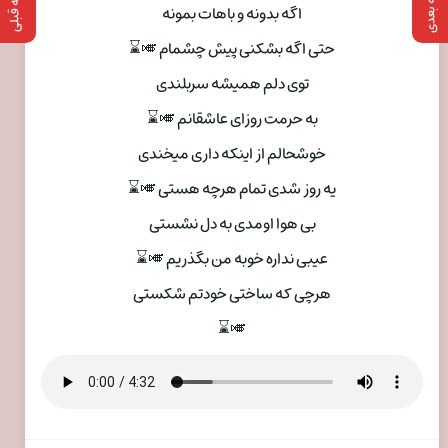
صفحه بعدی
صفحه قبلی
اگه بدونه و باهات بمونه
حتی اگه بشکنی پیش چشمام 🎺⌛
توی دلم همیشه سربلندی
به حرمت روزای عاشقانم 🎺⌛
خوشحالم از اینکه داری میخندی
یه روز شدی تمام هرچه هستی 🎺⌛
بی هوا اومدی به دل نشستی
عیبی نداره خوبه من بگذریم 🎺⌛
هرچی که ساختی خودتم شکستی
🎺⌛