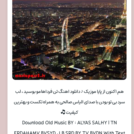
هم اکنون از پایا موزیک ♪ دانلود اهنگ تن فرداهامو بوسید ، لب
سرد بی تو بودن با صدای الیاس صالحی به همراه تکست و بهترین
کیفیت 🎝
Download Old Music BY : ALYAS SALHY | TN
FRDAHAMV BVSYD ، LB SRD BY TV BVDN With Text