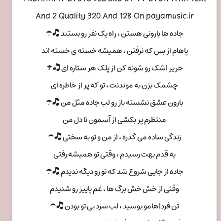
And 2 Quality 320 And 128 On payamusic.ir
جاده ها بارونی هستن ، راه یک نفر رو بستند 🎝☂
پاهام از بس که نرفتن ، همیشه خسته ی خسته اند
حریر اشک رو شونه کن از پلک هر ستاره ای 🎝☂
چشمک بزن به موندنت ، تو که پر از خاطره ای
بارون عشق نشسته باز رو لب جاده مثل من 🎝☂
منتظرم پر بکشی از آسمون تا دل من
زندگی ساده می گذره ، از من و تو به سختی 🎝☂
یه قدم بهت رسیدم ، وقتی تو همیشه رفتی
جاده از جایی شروع شد که تو رو دیگه ندیدم 🎝☂
وقتی از خش خش برگ ها ، غم پاییز رو شنیدم
تن فرداهامو بوسید ، لب سرد بی تو بودن 🎝☂