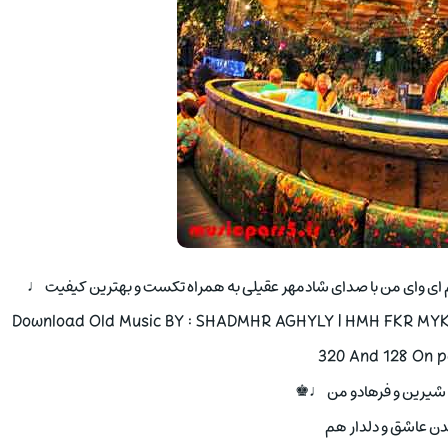
م ‌ای وای من با صدای شادمهر عقیلی به همراه تکست و بهترین کیفیت ♩
Download Old Music BY : SHADMHR AGHYLY | HMH FKR MY‌
320 And 128 On p
 شیرین و فرهادو من ♩♚
ن عاشق و دلدار هم