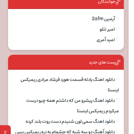
خوانندگان
آرمین 2afm
امیر تتلو
امید آمری
پست های جدید
دانلود اهنگ یادته قسمت هورد فرشاد مرادی ریمیکس
اینستا
دانلود اهنگ پیشرو من که داشتم همه چیو درست
میکردم ریمیکس اینستا
دانلود اهنگ سمی لون شنیدم دست روت بلند کرده
دانلود آهنگ دو سه شبه که چشمام به دره ریمیکس بیس