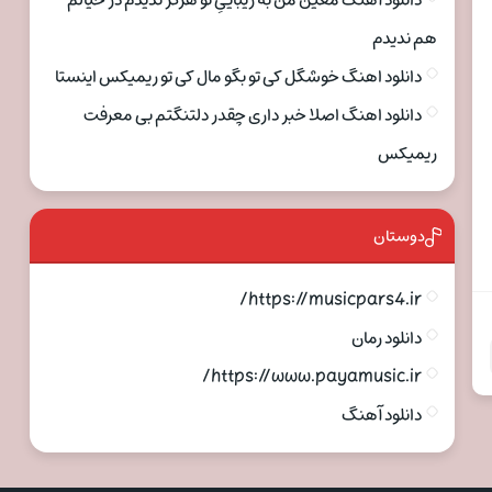
دانلود آهنگ معین من به زیباییِ تو هرگز ندیدم در خیالم
هم ندیدم
دانلود اهنگ خوشگل کی تو بگو مال کی تو ریمیکس اینستا
دانلود اهنگ اصلا خبر داری چقدر دلتنگتم بی معرفت
ریمیکس
دوستان
https://musicpars4.ir/
دانلود رمان
https://www.payamusic.ir/
دانلود آهنگ