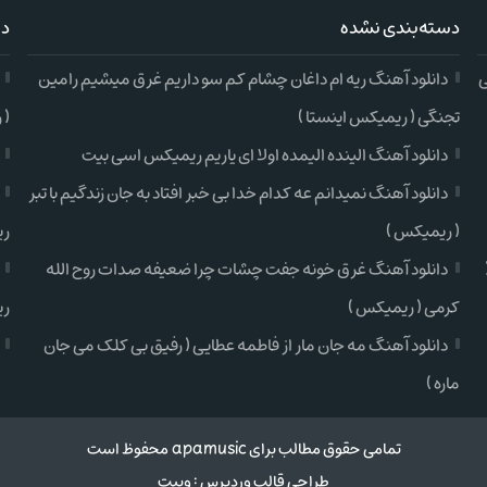
دسته‌بندی نشده
دس
ی
دانلود آهنگ ریه ام داغان چشام کم سو داریم غرق میشیم رامین
تجنگی ( ریمیکس اینستا )
( 
دانلود آهنگ الینده الیمده اولا ای یاریم ریمیکس اسی بیت
دانلود آهنگ نمیدانم عه کدام خدا بی خبر افتاد به جان زندگیم با تبر
( ریمیکس )
ری
دانلود آهنگ غرق خونه جفت چشات چرا ضعیفه صدات روح الله
کرمی ( ریمیکس )
ری
دانلود آهنگ مه جان مار از فاطمه عطایی ( رفیق بی کلک می جان
ماره )
تمامی حقوق مطالب برای apamusic محفوظ است
طراحی قالب وردپرس
:
وبیت