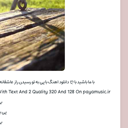
با ما باشید با ღ دانلود اهنگ با پی به تو رسیدن راز عاشقانه ای دارم با صدای رامین رعیت به همراه تکست و بهترین کیفیت ♪
th Text And 2 Quality 320 And 128 On payamusic.ir
ღ
سیدن
ღ