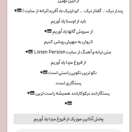
از آیین بهین
پندار نیک …گفتار نیک … کردارنیک باد آفرید(ترانه از سایت ) 🎹♥
باید از اوستا یاد آوریم
از سروش گاتها یاد آوریم 🎹♥
تا روان به مهرش روشن کنیم
متن ترانه و آهنگ از سایت Listen Persian 🎹♥
از فروغ مزدا یاد آوریم
نکو ترین نکویی راستی است 🎹♥
رستگاری است
رستگارانند نیکوکارانند همیشه راست ترین 🎹♥
🎹♥
پخش آنلاین موزیک از فروغ مزدا یاد آوریم