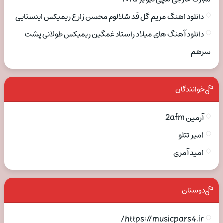
دانلود اهنگ مریم گل قد شلالوم محسن زارع ریمیکس اینستایی
دانلود آهنگ های میلاد راستاد غمگین ریمیکس طولانی پشت
سرهم
خوانندگان
آرمین 2afm
امیر تتلو
امید آمری
دوستان
https://musicpars4.ir/