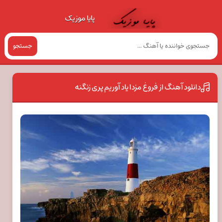
پایا موزیک
جستجو
دانلود آهنگ از فروغ مزدا یاد آوریم پری زنگنه