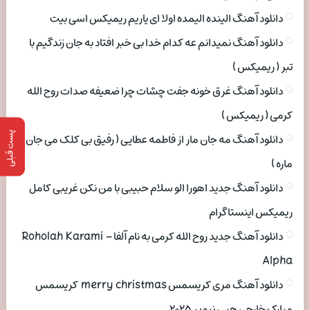
دانلود آهنگ الینده الیمده اولا ای یاریم ریمیکس اسی بیت
دانلود آهنگ نمیدانم عه کدام خدا بی خبر افتاد به جان زندگیم با
تبر ( ریمیکس )
دانلود آهنگ غرق خونه جفت چشات چرا ضعیفه صدات روح الله
کرمی ( ریمیکس )
پست قبلی
دانلود آهنگ مه جان مار از فاطمه عطایی ( رفیق بی کلک می جان
ماره )
دانلود آهنگ جدید اهورا الو سلام حبیبی با من نکن غریبی کامل
ریمیکس اینستاگرام
دانلود آهنگ جدید روح الله کرمی به نام آلفا Roholah Karami –
Alpha
دانلود آهنگ مری کریسمس merry christmas کریسمس
مبارک خارجی هپی نیو یر ۲۰۲۵