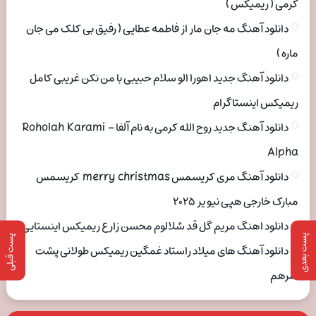
کرمی ( ریمیکس )
دانلود آهنگ مه جان مار از فاطمه عطایی ( رفیق بی کلک می جان
ماره )
دانلود آهنگ جدید اهورا الو سلام حبیبی با من نکن غریبی کامل
ریمیکس اینستاگرام
دانلود آهنگ جدید روح الله کرمی به نام آلفا Roholah Karami –
Alpha
دانلود آهنگ مری کریسمس merry christmas کریسمس
مبارک خارجی هپی نیو یر ۲۰۲۵
دانلود اهنگ مریم گل قد شلالوم محسن زارع ریمیکس اینستایی
پست بعدی
پست قبلی
دانلود آهنگ های میلاد راستاد غمگین ریمیکس طولانی پشت
سرهم