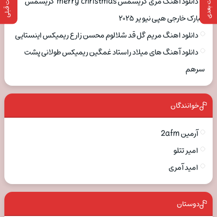
پست بعدی
پست قبلی
دانلود آهنگ مری کریسمس merry christmas کریسمس
مبارک خارجی هپی نیو یر ۲۰۲۵
دانلود اهنگ مریم گل قد شلالوم محسن زارع ریمیکس اینستایی
دانلود آهنگ های میلاد راستاد غمگین ریمیکس طولانی پشت
سرهم
خوانندگان
آرمین 2afm
امیر تتلو
امید آمری
دوستان