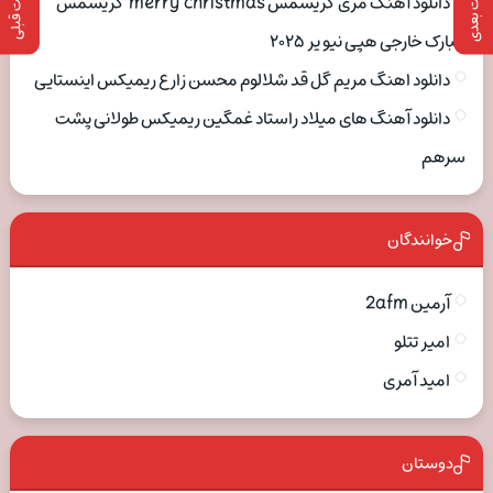
پست بعدی
پست قبلی
دانلود آهنگ مری کریسمس merry christmas کریسمس
مبارک خارجی هپی نیو یر ۲۰۲۵
دانلود اهنگ مریم گل قد شلالوم محسن زارع ریمیکس اینستایی
دانلود آهنگ های میلاد راستاد غمگین ریمیکس طولانی پشت
سرهم
خوانندگان
آرمین 2afm
امیر تتلو
امید آمری
دوستان