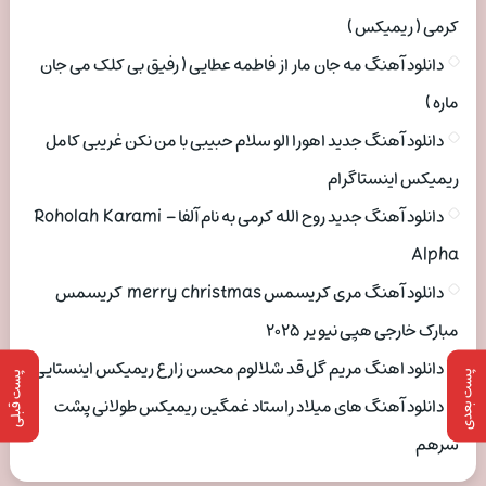
کرمی ( ریمیکس )
دانلود آهنگ مه جان مار از فاطمه عطایی ( رفیق بی کلک می جان
ماره )
دانلود آهنگ جدید اهورا الو سلام حبیبی با من نکن غریبی کامل
ریمیکس اینستاگرام
دانلود آهنگ جدید روح الله کرمی به نام آلفا Roholah Karami –
Alpha
دانلود آهنگ مری کریسمس merry christmas کریسمس
مبارک خارجی هپی نیو یر ۲۰۲۵
دانلود اهنگ مریم گل قد شلالوم محسن زارع ریمیکس اینستایی
پست بعدی
پست قبلی
دانلود آهنگ های میلاد راستاد غمگین ریمیکس طولانی پشت
سرهم