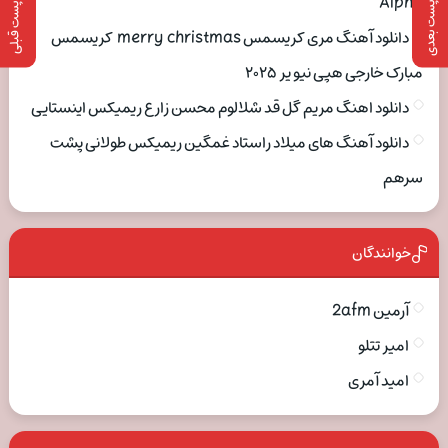
Alpha
پست بعدی
پست قبلی
دانلود آهنگ مری کریسمس merry christmas کریسمس
مبارک خارجی هپی نیو یر ۲۰۲۵
دانلود اهنگ مریم گل قد شلالوم محسن زارع ریمیکس اینستایی
دانلود آهنگ های میلاد راستاد غمگین ریمیکس طولانی پشت
سرهم
خوانندگان
آرمین 2afm
امیر تتلو
امید آمری