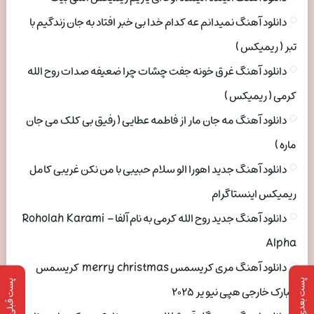
دانلود آهنگ نمیدانم عه کدام خدا بی خبر افتاد به جان زندگیم با
تبر ( ریمیکس )
دانلود آهنگ غرق خونه جفت چشات چرا ضعیفه صدات روح الله
کرمی ( ریمیکس )
دانلود آهنگ مه جان مار از فاطمه عطایی ( رفیق بی کلک می جان
ماره )
دانلود آهنگ جدید اهورا الو سلام حبیبی با من نکن غریبی کامل
ریمیکس اینستاگرام
دانلود آهنگ جدید روح الله کرمی به نام آلفا Roholah Karami –
Alpha
دانلود آهنگ مری کریسمس merry christmas کریسمس
پست بعدی
پست قبلی
مبارک خارجی هپی نیو یر ۲۰۲۵