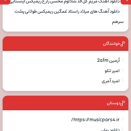
دانلود اهنگ مریم گل قد شلالوم محسن زارع ریمیکس اینستایی
دانلود آهنگ های میلاد راستاد غمگین ریمیکس طولانی پشت
سرهم
خوانندگان
آرمین 2afm
امیر تتلو
امید آمری
دوستان
https://musicpars4.ir/
دانلود رمان