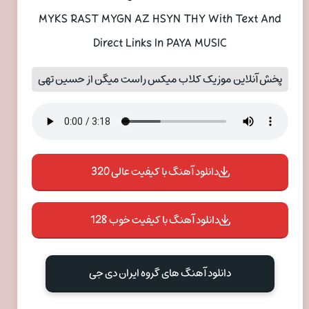
MYKS RAST MYGN AZ HSYN THY With Text And
Direct Links In PAYA MUSIC
پخش آنلاین موزیک کلاب میکس راست میگن از حسین تهی
دانلود آهنگ با کیفیت عالی 320
دانلود آهنگ با کیفیت خوب 128
دانلود آهنگ های گروه ایران دی جی