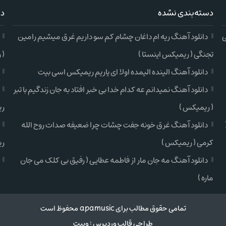
دسته‌بندی نشده
دس
ی
دانلود آهنگ ریه ام داغان چشام کم سو داریم غرق میشیم رامین
تجنگی ( ریمیکس اینستا )
( 
دانلود آهنگ الینده الیمده اولا ای یاریم ریمیکس اسی بیت
دانلود آهنگ نمیدانم عه کدام خدا بی خبر افتاد به جان زندگیم با تبر
( ریمیکس )
ری
دانلود آهنگ غرق خونه جفت چشات چرا ضعیفه صدات روح الله
کرمی ( ریمیکس )
ری
دانلود آهنگ مه جان مار از فاطمه عطایی ( رفیق بی کلک می جان
ماره )
تمامی حقوق مطالب برای apamusic محفوظ است
طراحی قالب وردپرس
:
وبیت