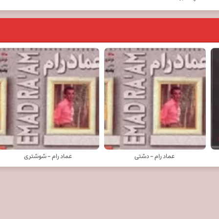
عماد رام - دشتی
عماد رام - شوشتری