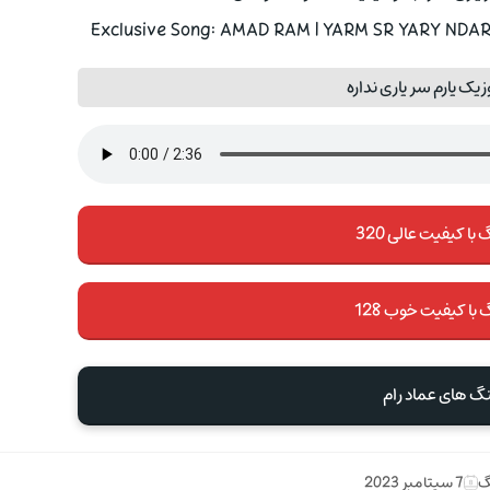
Exclusive Song: AMAD RAM | YARM SR YARY NDARH
یک یارم سر یاری نداره
با کیفیت عالی 320
 با کیفیت خوب 128
نگ های عماد رام
گ
7 سپتامبر 2023