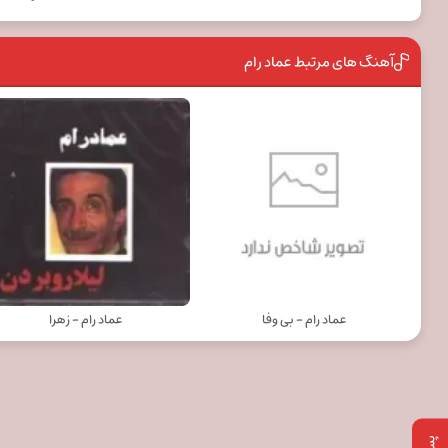
آهنگ های مرتبط عماد رام
عماد رام - بی وفا
عماد رام - زهرا