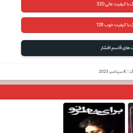
با کیفیت عالی 320
 با کیفیت خوب 128
گ های قاسم افشار
گ
8 سپتامبر 2023