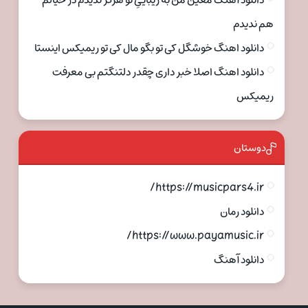
دانلود آهنگ معین من به زیباییِ تو هرگز ندیدم در خیالم
هم ندیدم
دانلود اهنگ خوشگل کی تو بگو مال کی تو ریمیکس اینستا
دانلود اهنگ اصلا خبر داری چقدر دلتنگتم بی معرفت
ریمیکس
دوستان
https://musicpars4.ir/
دانلود رمان
https://www.payamusic.ir/
دانلود آهنگ