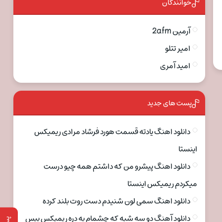
خوانندگان
آرمین 2afm
امیر تتلو
امید آمری
پست های جدید
دانلود اهنگ یادته قسمت هورد فرشاد مرادی ریمیکس
اینستا
دانلود اهنگ پیشرو من که داشتم همه چیو درست
میکردم ریمیکس اینستا
دانلود اهنگ سمی لون شنیدم دست روت بلند کرده
دانلود آهنگ دو سه شبه که چشمام به دره ریمیکس بیس