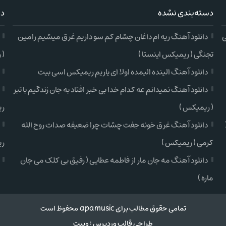
دسته‌بندی نشده
دس
ی
دانلود آهنگ ریه ام داغان چشام کم سو داریم غرق میشیم رامین
تجنگی ( ریمیکس اینستا )
( 
دانلود آهنگ الینده الیمده اولا ای یاریم ریمیکس اسی بیت
دانلود آهنگ نمیدانم عه کدام خدا بی خبر افتاد به جان زندگیم با تبر
( ریمیکس )
ری
دانلود آهنگ غرق خونه جفت چشات چرا ضعیفه صدات روح الله
کرمی ( ریمیکس )
ری
دانلود آهنگ مه جان مار از فاطمه عطایی ( رفیق بی کلک می جان
ماره )
تمامی حقوق مطالب برای apamusic محفوظ است
طراحی قالب وردپرس
:
وبیت