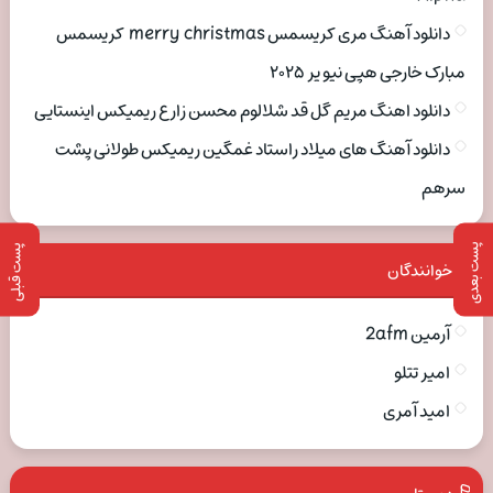
دانلود آهنگ مری کریسمس merry christmas کریسمس
مبارک خارجی هپی نیو یر ۲۰۲۵
دانلود اهنگ مریم گل قد شلالوم محسن زارع ریمیکس اینستایی
دانلود آهنگ های میلاد راستاد غمگین ریمیکس طولانی پشت
سرهم
پست بعدی
پست قبلی
خوانندگان
آرمین 2afm
امیر تتلو
امید آمری