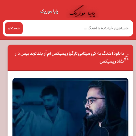
پایا موزیک
جستجو
دانلود آهنگ به کی میتابی تازگیا ریمیکس ام آر بند ترند بیس دار
شاد ریمیکس