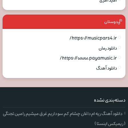
امید آمری
دوستان
https://musicpars4.ir/
دانلود رمان
https://www.payamusic.ir/
دانلود آهنگ
دسته‌بندی نشده
دانلود آهنگ ریه ام داغان چشام کم سو داریم غرق میشیم رامین تجنگی
( ریمیکس اینستا )