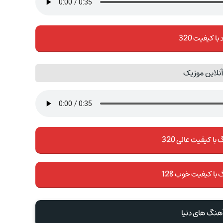
 با کیفیت 320
نلاین موزیک
با کیفیت عالی 320
 با کیفیت خوب 128
آهنگ های دنیا