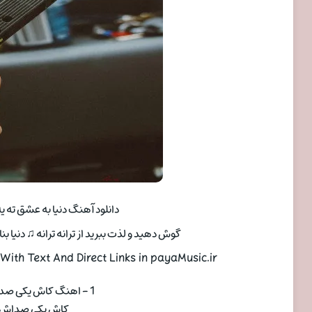
دانلود آهنگ دنیا به عشق ته یه 
گوش دهید و لذت ببرید از ترانه ترانه ♫ دنیا بنا
ith Text And Direct Links in payaMusic.ir
1 - اهنگ کاش یکی صداش کنه بفهمم اسمش چیه ♫
کاش یکی صداش 