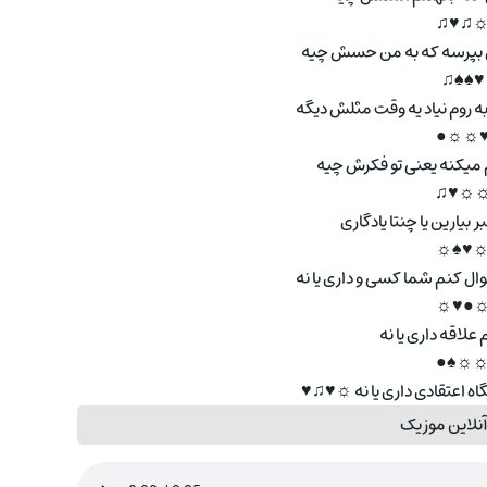
☼♫♥
پرسه که به من حسش چیه
♥♠♠♫
روم نیاد یه وقت مثلش دیگه
♥☼☼
 میکنه یعنی تو فکرش چیه
☼☼♥
بیارین یا چنتا یادگاری
☼♥♠
 کنم شما کسی و داری یا نه
☼●♥
لاقه داری یا نه
☼☼♠
ه اعتقادی داری یا نه ☼♥♫♥
نلاین موزیک