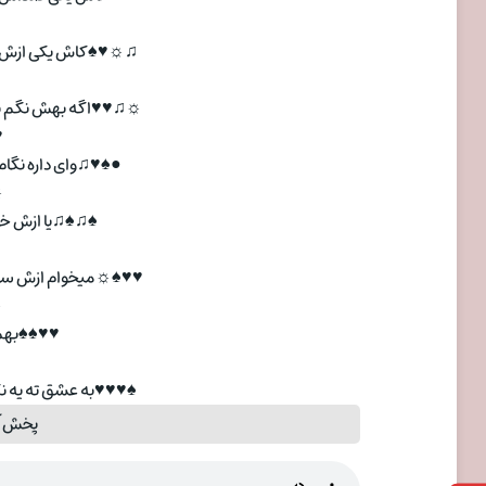
♫
♫☼♥♠کاش یکی ازش ب
☼♫♥♥اگه بهش نگم به 
●
●♠♥♫وای داره نگام
♫
♠♫♠♫یا ازش خبر 
☼
♥♥♠☼میخوام ازش سوال
☼
♥♥♠♠بهم ع
●
♠♥♥♥به عشق ته یه نگا
پخش آ