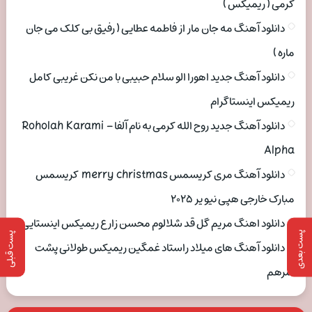
کرمی ( ریمیکس )
دانلود آهنگ مه جان مار از فاطمه عطایی ( رفیق بی کلک می جان
ماره )
دانلود آهنگ جدید اهورا الو سلام حبیبی با من نکن غریبی کامل
ریمیکس اینستاگرام
دانلود آهنگ جدید روح الله کرمی به نام آلفا Roholah Karami –
Alpha
دانلود آهنگ مری کریسمس merry christmas کریسمس
مبارک خارجی هپی نیو یر ۲۰۲۵
دانلود اهنگ مریم گل قد شلالوم محسن زارع ریمیکس اینستایی
پست بعدی
پست قبلی
دانلود آهنگ های میلاد راستاد غمگین ریمیکس طولانی پشت
سرهم