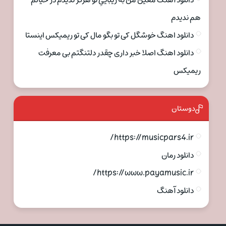
دانلود آهنگ معین من به زیباییِ تو هرگز ندیدم در خیالم
هم ندیدم
دانلود اهنگ خوشگل کی تو بگو مال کی تو ریمیکس اینستا
دانلود اهنگ اصلا خبر داری چقدر دلتنگتم بی معرفت
ریمیکس
دوستان
https://musicpars4.ir/
دانلود رمان
https://www.payamusic.ir/
دانلود آهنگ