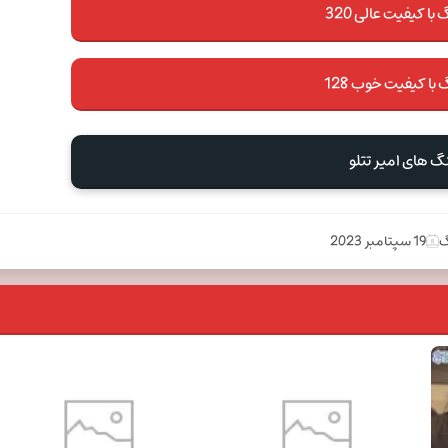
با کیفیت عالی 320
 با کیفیت خوب 128
نگ های امیر تتلو
گ
19 سپتامبر 2023