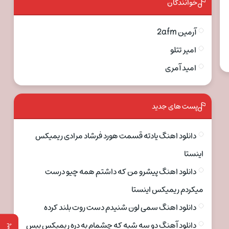
خوانندگان
آرمین 2afm
امیر تتلو
امید آمری
پست های جدید
دانلود اهنگ یادته قسمت هورد فرشاد مرادی ریمیکس
اینستا
دانلود اهنگ پیشرو من که داشتم همه چیو درست
میکردم ریمیکس اینستا
دانلود اهنگ سمی لون شنیدم دست روت بلند کرده
دانلود آهنگ دو سه شبه که چشمام به دره ریمیکس بیس