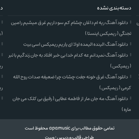
دسته‌بندی نشده
دس
ی
دانلود آهنگ ریه ام داغان چشام کم سو داریم غرق میشیم رامین
تجنگی ( ریمیکس اینستا )
( 
دانلود آهنگ الینده الیمده اولا ای یاریم ریمیکس اسی بیت
دانلود آهنگ نمیدانم عه کدام خدا بی خبر افتاد به جان زندگیم با تبر
( ریمیکس )
ری
دانلود آهنگ غرق خونه جفت چشات چرا ضعیفه صدات روح الله
کرمی ( ریمیکس )
ری
دانلود آهنگ مه جان مار از فاطمه عطایی ( رفیق بی کلک می جان
ماره )
تمامی حقوق مطالب برای apamusic محفوظ است
طراحی قالب وردپرس
:
وبیت