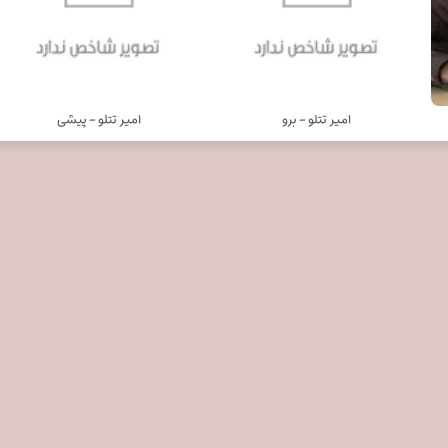
امیر تتلو - برو
امیر تتلو - پیشی