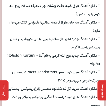
دانلود آهنگ غرق خونه جفت چشات چرا ضعیفه صدات روح الله
کرمی ( ریمیکس )
دانلود آهنگ مه جان مار از فاطمه عطایی ( رفیق بی کلک می جان
ماره )
دانلود آهنگ جدید اهورا الو سلام حبیبی با من نکن غریبی کامل
ریمیکس اینستاگرام
دانلود آهنگ جدید روح الله کرمی به نام آلفا Roholah Karami –
Alpha
دانلود آهنگ مری کریسمس merry christmas کریسمس
مبارک خارجی هپی نیو یر ۲۰۲۵
پست بعدی
پست قبلی
دانلود اهنگ مریم گل قد شلالوم محسن زارع ریمیکس اینستایی
دانلود آهنگ های میلاد راستاد غمگین ریمیکس طولانی پشت
سرهم