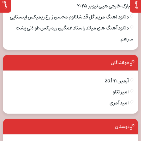
مبارک خارجی هپی نیو یر ۲۰۲۵
دانلود اهنگ مریم گل قد شلالوم محسن زارع ریمیکس اینستایی
دانلود آهنگ های میلاد راستاد غمگین ریمیکس طولانی پشت
سرهم
خوانندگان
آرمین 2afm
امیر تتلو
امید آمری
دوستان