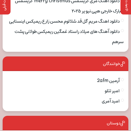
پست بعدی
پست قبلی
دانلود آهنگ مری کریسمس merry christmas کریسمس
مبارک خارجی هپی نیو یر ۲۰۲۵
دانلود اهنگ مریم گل قد شلالوم محسن زارع ریمیکس اینستایی
دانلود آهنگ های میلاد راستاد غمگین ریمیکس طولانی پشت
سرهم
خوانندگان
آرمین 2afm
امیر تتلو
امید آمری
دوستان