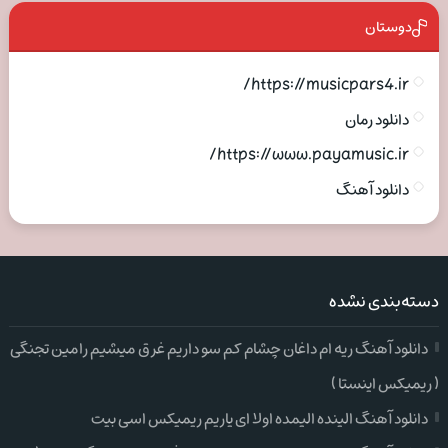
دوستان
https://musicpars4.ir/
دانلود رمان
https://www.payamusic.ir/
دانلود آهنگ
دسته‌بندی نشده
دانلود آهنگ ریه ام داغان چشام کم سو داریم غرق میشیم رامین تجنگی
( ریمیکس اینستا )
دانلود آهنگ الینده الیمده اولا ای یاریم ریمیکس اسی بیت