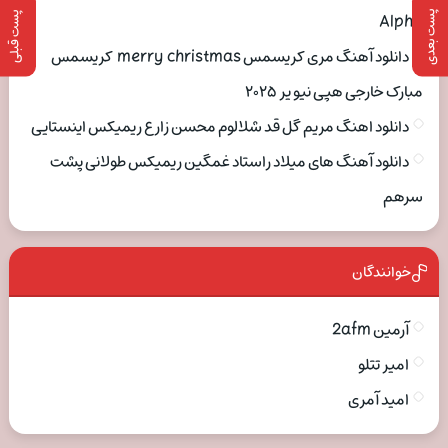
پست بعدی
پست قبلی
Alpha
دانلود آهنگ مری کریسمس merry christmas کریسمس
مبارک خارجی هپی نیو یر ۲۰۲۵
دانلود اهنگ مریم گل قد شلالوم محسن زارع ریمیکس اینستایی
دانلود آهنگ های میلاد راستاد غمگین ریمیکس طولانی پشت
سرهم
خوانندگان
آرمین 2afm
امیر تتلو
امید آمری