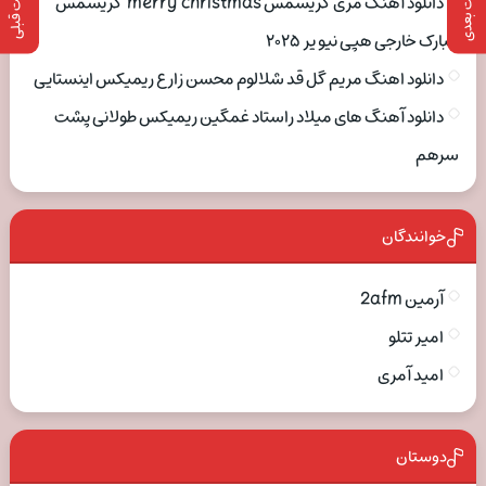
پست بعدی
پست قبلی
دانلود آهنگ مری کریسمس merry christmas کریسمس
مبارک خارجی هپی نیو یر ۲۰۲۵
دانلود اهنگ مریم گل قد شلالوم محسن زارع ریمیکس اینستایی
دانلود آهنگ های میلاد راستاد غمگین ریمیکس طولانی پشت
سرهم
خوانندگان
آرمین 2afm
امیر تتلو
امید آمری
دوستان