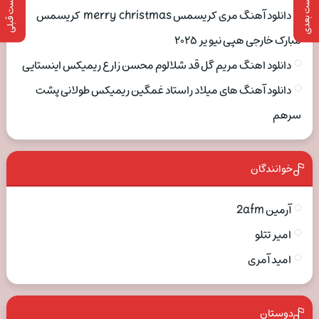
پست بعدی
پست قبلی
دانلود آهنگ مری کریسمس merry christmas کریسمس
مبارک خارجی هپی نیو یر ۲۰۲۵
دانلود اهنگ مریم گل قد شلالوم محسن زارع ریمیکس اینستایی
دانلود آهنگ های میلاد راستاد غمگین ریمیکس طولانی پشت
سرهم
خوانندگان
آرمین 2afm
امیر تتلو
امید آمری
دوستان