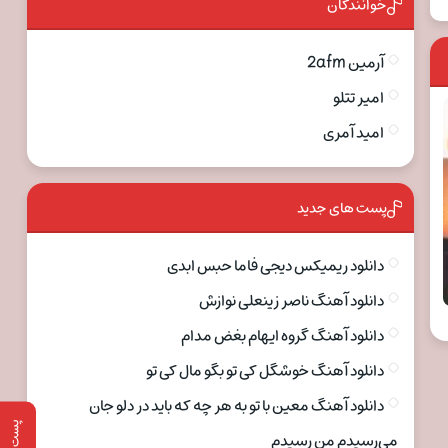
خوانندگان
آرمین 2afm
امیر تتلو
امید آمری
پست های جدید
دانلود ریمیکس دیجی فاما حبس ابدی
دانلود آهنگ ناصر زینعلی نوازش
دانلود آهنگ گروه ایهام بغض مدام
دانلود آهنگ خوشگل کی تو بگو مال کی تو
دانلود آهنگ معین با تو به هر چه که باید در دلو جان
پست قبلی
می‌رسیدم من رسیدم