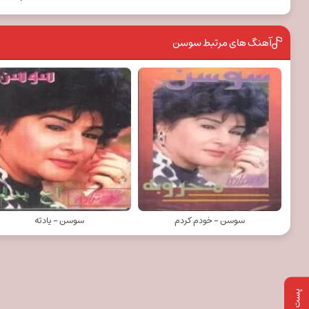
آهنگ های مرتبط سوسن
سوسن - خودم کردم
سوسن - یادته
پست بعدی