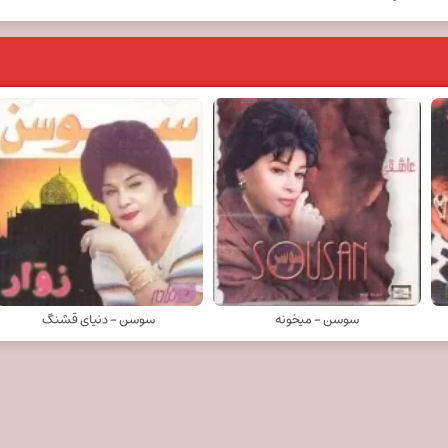
سوسن - میخونه
سوسن - دنیای قشنگ