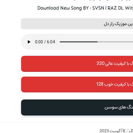
Download New Song BY : SVSN | RAZ DL With
ن موزیک راز دل
با کیفیت عالی 320
 با کیفیت خوب 128
آهنگ های سوسن
نگ
8 آگوست 2023