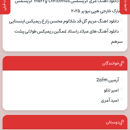
پست بعدی
پست قبلی
دانلود آهنگ مری کریسمس merry christmas کریسمس
مبارک خارجی هپی نیو یر ۲۰۲۵
دانلود اهنگ مریم گل قد شلالوم محسن زارع ریمیکس اینستایی
دانلود آهنگ های میلاد راستاد غمگین ریمیکس طولانی پشت
سرهم
خوانندگان
آرمین 2afm
امیر تتلو
امید آمری
دوستان