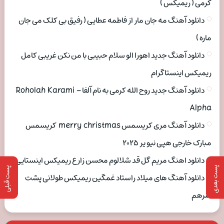
کرمی ( ریمیکس )
دانلود آهنگ مه جان مار از فاطمه عطایی ( رفیق بی کلک می جان
ماره )
دانلود آهنگ جدید اهورا الو سلام حبیبی با من نکن غریبی کامل
ریمیکس اینستاگرام
دانلود آهنگ جدید روح الله کرمی به نام آلفا Roholah Karami –
Alpha
دانلود آهنگ مری کریسمس merry christmas کریسمس
مبارک خارجی هپی نیو یر ۲۰۲۵
دانلود اهنگ مریم گل قد شلالوم محسن زارع ریمیکس اینستایی
پست بعدی
پست قبلی
دانلود آهنگ های میلاد راستاد غمگین ریمیکس طولانی پشت
سرهم