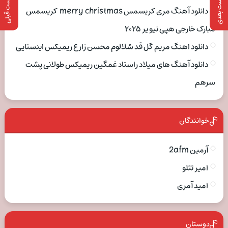
پست بعدی
پست قبلی
دانلود آهنگ مری کریسمس merry christmas کریسمس
مبارک خارجی هپی نیو یر ۲۰۲۵
دانلود اهنگ مریم گل قد شلالوم محسن زارع ریمیکس اینستایی
دانلود آهنگ های میلاد راستاد غمگین ریمیکس طولانی پشت
سرهم
خوانندگان
آرمین 2afm
امیر تتلو
امید آمری
دوستان