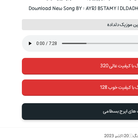
Download New Song BY : AYRJ BSTAMY | DLDADH 
ن موزیک دلداده
با کیفیت عالی 320
 با کیفیت خوب 128
 های ایرج بسطامی
نگ
20 اکتبر 2023