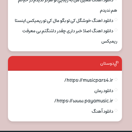
دانلود آهنگ معین من به زیباییِ تو هرگز ندیدم در خیالم
هم ندیدم
دانلود اهنگ خوشگل کی تو بگو مال کی تو ریمیکس اینستا
دانلود اهنگ اصلا خبر داری چقدر دلتنگتم بی معرفت
ریمیکس
دوستان
https://musicpars4.ir/
دانلود رمان
https://www.payamusic.ir/
دانلود آهنگ