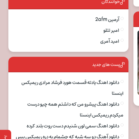
خوانندگان
آرمین 2afm
امیر تتلو
امید آمری
پست های جدید
دانلود اهنگ یادته قسمت هورد فرشاد مرادی ریمیکس
اینستا
دانلود اهنگ پیشرو من که داشتم همه چیو درست
میکردم ریمیکس اینستا
دانلود اهنگ سمی لون شنیدم دست روت بلند کرده
دانلود آهنگ دو سه شبه که چشمام به دره ریمیکس بیس