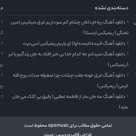
دسته‌بندی نشده
دس
ی
دانلود آهنگ ریه ام داغان چشام کم سو داریم غرق میشیم رامین
تجنگی ( ریمیکس اینستا )
( 
دانلود آهنگ الینده الیمده اولا ای یاریم ریمیکس اسی بیت
دانلود آهنگ نمیدانم عه کدام خدا بی خبر افتاد به جان زندگیم با تبر
( ریمیکس )
ری
دانلود آهنگ غرق خونه جفت چشات چرا ضعیفه صدات روح الله
کرمی ( ریمیکس )
ری
دانلود آهنگ مه جان مار از فاطمه عطایی ( رفیق بی کلک می جان
ماره )
تمامی حقوق مطالب برای apamusic محفوظ است
طراحی قالب وردپرس
:
وبیت