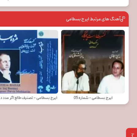
آهنگ های مرتبط ایرج بسطامی
ایرج بسطامی - شماره 05
ایرج بسطامی - تصنیف طالع اگر مدد د