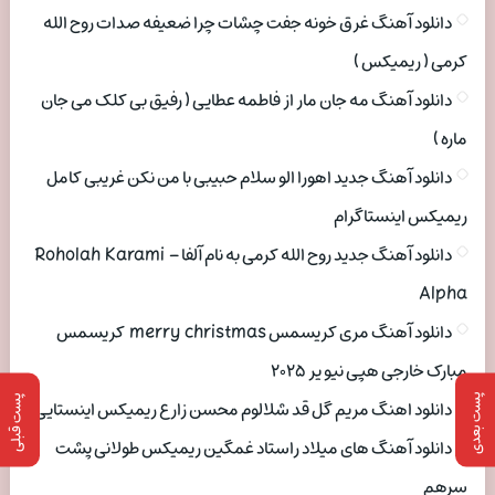
دانلود آهنگ غرق خونه جفت چشات چرا ضعیفه صدات روح الله
کرمی ( ریمیکس )
دانلود آهنگ مه جان مار از فاطمه عطایی ( رفیق بی کلک می جان
ماره )
دانلود آهنگ جدید اهورا الو سلام حبیبی با من نکن غریبی کامل
ریمیکس اینستاگرام
دانلود آهنگ جدید روح الله کرمی به نام آلفا Roholah Karami –
Alpha
دانلود آهنگ مری کریسمس merry christmas کریسمس
مبارک خارجی هپی نیو یر ۲۰۲۵
پست بعدی
پست قبلی
دانلود اهنگ مریم گل قد شلالوم محسن زارع ریمیکس اینستایی
دانلود آهنگ های میلاد راستاد غمگین ریمیکس طولانی پشت
سرهم