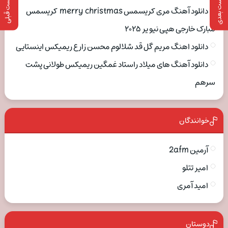
پست بعدی
پست قبلی
دانلود آهنگ مری کریسمس merry christmas کریسمس
مبارک خارجی هپی نیو یر ۲۰۲۵
دانلود اهنگ مریم گل قد شلالوم محسن زارع ریمیکس اینستایی
دانلود آهنگ های میلاد راستاد غمگین ریمیکس طولانی پشت
سرهم
خوانندگان
آرمین 2afm
امیر تتلو
امید آمری
دوستان