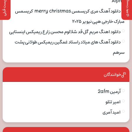
Alpha
پست بعدی
پست قبلی
دانلود آهنگ مری کریسمس merry christmas کریسمس
مبارک خارجی هپی نیو یر ۲۰۲۵
دانلود اهنگ مریم گل قد شلالوم محسن زارع ریمیکس اینستایی
دانلود آهنگ های میلاد راستاد غمگین ریمیکس طولانی پشت
سرهم
خوانندگان
آرمین 2afm
امیر تتلو
امید آمری