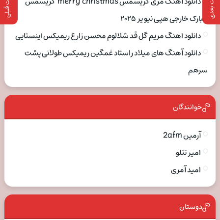
پست بعدی
پست قبلی
دانلود آهنگ مری کریسمس merry christmas کریسمس
مبارک خارجی هپی نیو یر ۲۰۲۵
دانلود اهنگ مریم گل قد شلالوم محسن زارع ریمیکس اینستایی
دانلود آهنگ های میلاد راستاد غمگین ریمیکس طولانی پشت
سرهم
خوانندگان
آرمین 2afm
امیر تتلو
امید آمری
دوستان