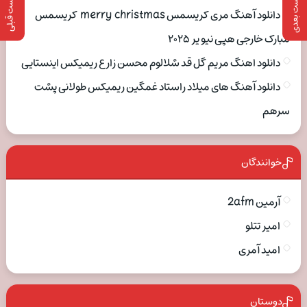
پست بعدی
پست قبلی
دانلود آهنگ مری کریسمس merry christmas کریسمس
مبارک خارجی هپی نیو یر ۲۰۲۵
دانلود اهنگ مریم گل قد شلالوم محسن زارع ریمیکس اینستایی
دانلود آهنگ های میلاد راستاد غمگین ریمیکس طولانی پشت
سرهم
خوانندگان
آرمین 2afm
امیر تتلو
امید آمری
دوستان