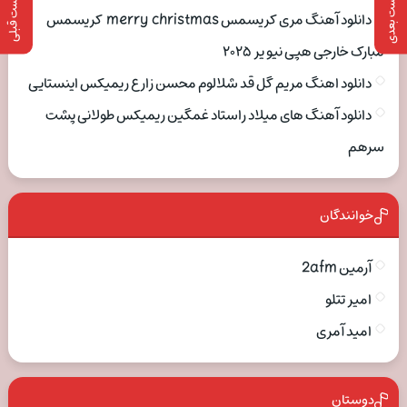
پست بعدی
پست قبلی
دانلود آهنگ مری کریسمس merry christmas کریسمس
مبارک خارجی هپی نیو یر ۲۰۲۵
دانلود اهنگ مریم گل قد شلالوم محسن زارع ریمیکس اینستایی
دانلود آهنگ های میلاد راستاد غمگین ریمیکس طولانی پشت
سرهم
خوانندگان
آرمین 2afm
امیر تتلو
امید آمری
دوستان