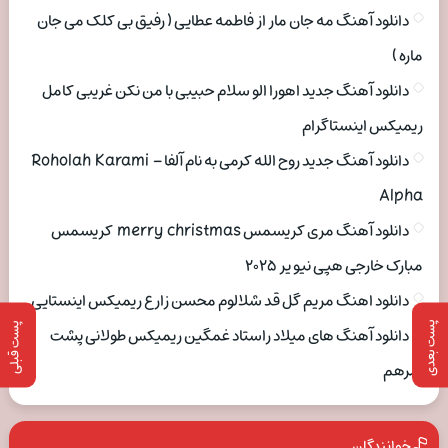
دانلود آهنگ مه جان مار از فاطمه عطایی ( رفیق بی کلک می جان
ماره )
دانلود آهنگ جدید اهورا الو سلام حبیبی با من نکن غریبی کامل
ریمیکس اینستاگرام
دانلود آهنگ جدید روح الله کرمی به نام آلفا Roholah Karami –
Alpha
دانلود آهنگ مری کریسمس merry christmas کریسمس
مبارک خارجی هپی نیو یر ۲۰۲۵
دانلود اهنگ مریم گل قد شلالوم محسن زارع ریمیکس اینستایی
پست بعدی
پست قبلی
دانلود آهنگ های میلاد راستاد غمگین ریمیکس طولانی پشت
سرهم
خوانندگان