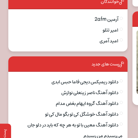
خوانندگان
آرمین 2afm
امیر تتلو
امید آمری
پست های جدید
دانلود ریمیکس دیجی فاما حبس ابدی
دانلود آهنگ ناصر زینعلی نوازش
دانلود آهنگ گروه ایهام بغض مدام
دانلود آهنگ خوشگل کی تو بگو مال کی تو
دانلود آهنگ معین با تو به هر چه که باید در دلو جان
پست قبلی
می‌رسیدم من رسیدم