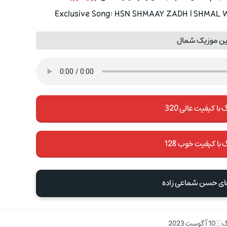
Exclusive Song: HSN SHMAAY ZADH | SHMAL Wi
ین موزیک شمال
با کیفیت عالی 320
 با کیفیت خوب 128
های حسن شماعی زاده
گ
10 آگوست 2023