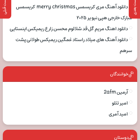
پست بعدی
پست قبلی
دانلود آهنگ مری کریسمس merry christmas کریسمس
مبارک خارجی هپی نیو یر ۲۰۲۵
دانلود اهنگ مریم گل قد شلالوم محسن زارع ریمیکس اینستایی
دانلود آهنگ های میلاد راستاد غمگین ریمیکس طولانی پشت
سرهم
خوانندگان
آرمین 2afm
امیر تتلو
امید آمری
دوستان