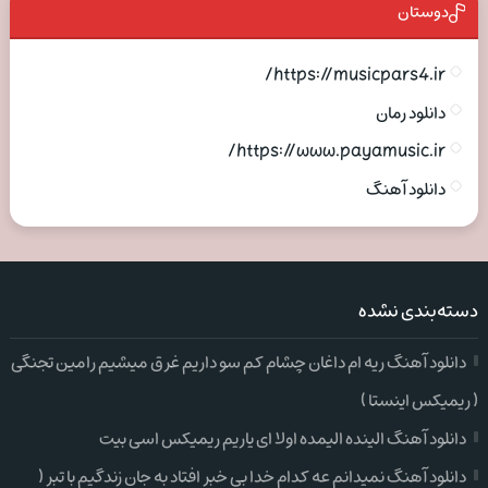
دوستان
https://musicpars4.ir/
دانلود رمان
https://www.payamusic.ir/
دانلود آهنگ
دسته‌بندی نشده
دانلود آهنگ ریه ام داغان چشام کم سو داریم غرق میشیم رامین تجنگی
( ریمیکس اینستا )
دانلود آهنگ الینده الیمده اولا ای یاریم ریمیکس اسی بیت
دانلود آهنگ نمیدانم عه کدام خدا بی خبر افتاد به جان زندگیم با تبر (