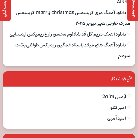
Alpha
پست بعدی
پست قبلی
دانلود آهنگ مری کریسمس merry christmas کریسمس
مبارک خارجی هپی نیو یر ۲۰۲۵
دانلود اهنگ مریم گل قد شلالوم محسن زارع ریمیکس اینستایی
دانلود آهنگ های میلاد راستاد غمگین ریمیکس طولانی پشت
سرهم
خوانندگان
آرمین 2afm
امیر تتلو
امید آمری