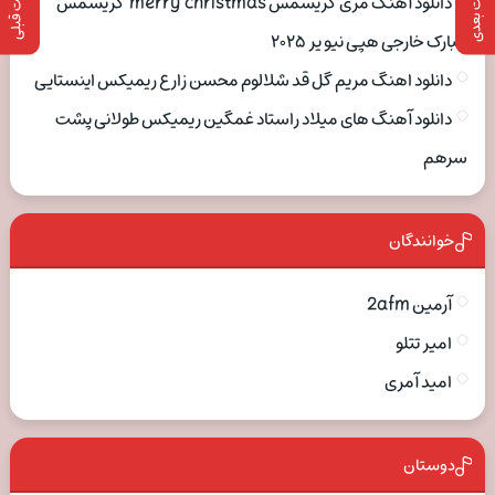
پست بعدی
پست قبلی
دانلود آهنگ مری کریسمس merry christmas کریسمس
مبارک خارجی هپی نیو یر ۲۰۲۵
دانلود اهنگ مریم گل قد شلالوم محسن زارع ریمیکس اینستایی
دانلود آهنگ های میلاد راستاد غمگین ریمیکس طولانی پشت
سرهم
خوانندگان
آرمین 2afm
امیر تتلو
امید آمری
دوستان